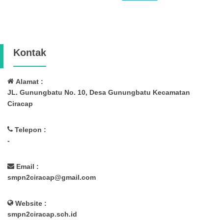
Kontak
Alamat :
JL. Gunungbatu No. 10, Desa Gunungbatu Kecamatan
Ciracap
Telepon :
-
Email :
smpn2ciracap@gmail.com
Website :
smpn2ciracap.sch.id