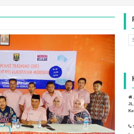
JL
Ke
-