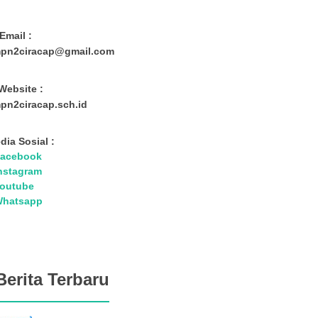
Email :
pn2ciracap@gmail.com
Website :
pn2ciracap.sch.id
dia Sosial :
acebook
nstagram
outube
hatsapp
Berita Terbaru