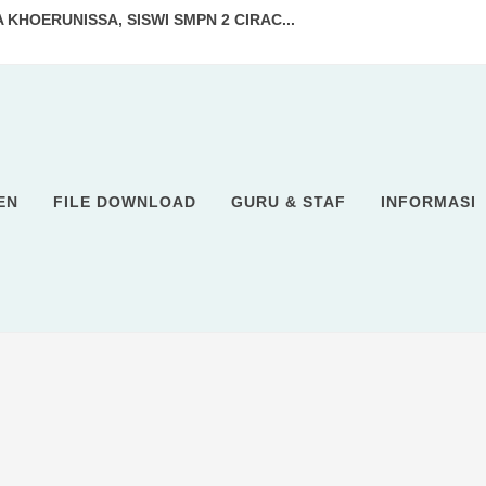
 KHOERUNISSA, SISWI SMPN 2 CIRAC...
TIM VOLI PUTRI SCADA RAJAI O2SN ...
TIM BOLA VOLI PUTRI SCADA SABET J...
Putri SMPN 2 Ciracap Raih Jua...
NGAN: SCADA VOLLEY BALL CUP 2026 S...
EN
FILE DOWNLOAD
GURU & STAF
INFORMASI
p Pimpin Aksi Bersih Pantai ...
lihan Ketua OSIS SMPN 2 Ciracap...
 Pelantikan Pramuka Garuda...
GELORA SUMPAH PEMUDA SMPN 2 CIRACA...
TUH KE TANGAN SCADA! SMPN 2 CIRAC...