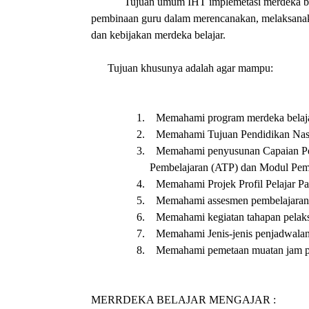
Tujuan umum IHT implemetasi merdeka bel
pembinaan guru dalam merencanakan, melaksanak
dan kebijakan merdeka belajar.
Tujuan khusunya adalah agar mampu:
1. Memahami program merdeka belajar
2. Memahami Tujuan Pendidikan Nasion
3. Memahami penyusunan Capaian Pemb
Pembelajaran (ATP) dan Modul Pemb
4. Memahami Projek Profil Pelajar Pa
5. Memahami assesmen pembelajaran
6. Memahami kegiatan tahapan pelaks
7. Memahami Jenis-jenis penjadwalan
8. Memahami pemetaan muatan jam p
MERRDEKA BELAJAR MENGAJAR :