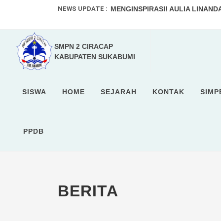
NEWS UPDATE :
MENGINSPIRASI! AULIA LINANDA
GEMURUH JUARA DARI SELATAN: 
SMPN 2 CIRACAP
SMASH KERAS MENUJU PUNCAK! 
KABUPATEN SUKABUMI
SCADA Tak Terbendung! Tim Voli 
GEMURUH KEMENANGAN DI LAPA
SISWA
HOME
SEJARAH
KONTAK
SIMP
Sinergi Komunitas: SMPN 2 Ciraca
Masa Depan Kepemimpinan: Pemi
PPDB
Momen Kebanggaan di Lapangan:
MEMBARA DI UJUNG SELATAN: 
BERITA
GELAR RATU VOLI SUKABUMI JA