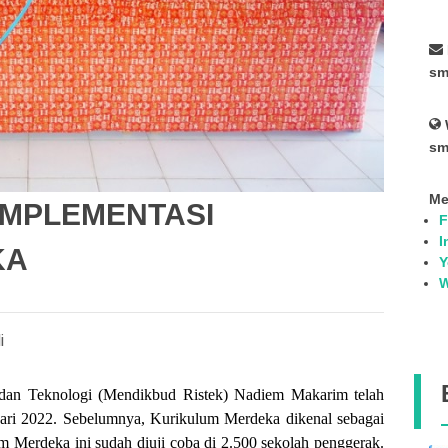
sm
sm
Me
 IMPLEMENTASI
F
I
KA
Y
W
i
 dan Teknologi (Mendikbud Ristek) Nadiem Makarim telah
ri 2022. Sebelumnya, Kurikulum Merdeka dikenal sebagai
 Merdeka ini sudah diuji coba di 2.500 sekolah penggerak.