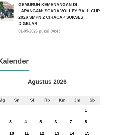
GEMURUH KEMENANGAN DI
LAPANGAN: SCADA VOLLEY BALL CUP
2026 SMPN 2 CIRACAP SUKSES
DIGELAR
01-05-2026 pukul 04:43
Kalender
Agustus 2026
Mg
Sn
Sl
Rb
Km
Jm
Sb
1
3
4
5
6
7
8
10
11
12
13
14
15